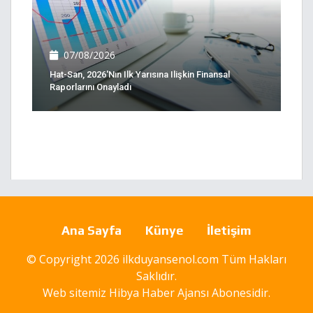
07/08/2026
Hat-San, 2026'nın Ilk Yarısına Ilişkin Finansal
Raporlarını Onayladı
Ana Sayfa
Künye
İletişim
© Copyright 2026 ilkduyansenol.com Tüm Hakları
Saklıdır.
Web sitemiz
Hibya Haber Ajansı
Abonesidir.