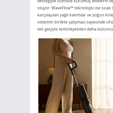
desteğiyle özellikle kurumuş lekelerin v
oluyor. WaveFlow™ teknolojisi ise sıcak 
karşılaşılan yağlı kalıntılar ve yoğun kirl
sistemin birlikte çalışması sayesinde cihaz
tek geçişte temizleyebilen daha bütüncül